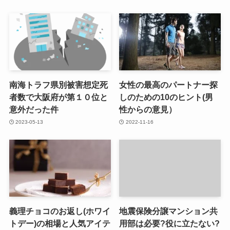
南海トラフ県別被害想定死
女性の最高のパートナー探
者数で大阪府が第１０位と
しのための10のヒント(男
意外だった件
性からの意見）
2023-05-13
2022-11-16
義理チョコのお返し(ホワイ
地震保険分譲マンション共
トデー)の相場と人気アイテ
用部は必要?役に立たない?