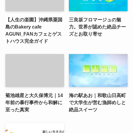
【人生の楽園】沖縄県粟国
三良坂フロマージュの魅
島のBakery cafe
力。世界が認めた絶品チー
AGUNI_FANカフェとゲス
ズとお取り寄せ
トハウス完全ガイド
菊池雄星と大久保博元｜14
海の駅あお｜和歌山日高町
年前の暴行事件から和解に
で大学生が営む漁師めしと
至った真実
絶品スイーツ