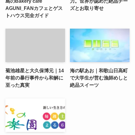
島のBakery cafe
力。世界が認めた絶品チー
AGUNI_FANカフェとゲス
ズとお取り寄せ
トハウス完全ガイド
菊池雄星と大久保博元｜14
海の駅あお｜和歌山日高町
年前の暴行事件から和解に
で大学生が営む漁師めしと
至った真実
絶品スイーツ