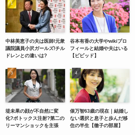
中林美恵子の夫は医師!元衆
谷本有香の大学やwikiプロ
議院議員小沢ガールズ!チル
フィールと結婚や夫はいる
ドレンとの違いは?
【ビビッド】
堤未果の顔が不自然に変
俵万智63歳の現在｜結婚し
化?ボトックス注射?第二の
ない選択と息子と歩んだ移
リーマンショックを主張
住の半生【徹子の部屋】