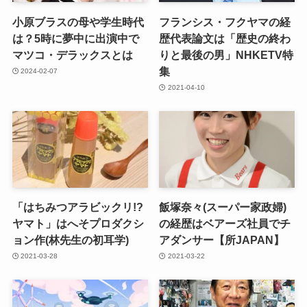
小原ブラスの母や学生時代
フランシス・フクヤマの経
は？5時に夢中に出演中で
歴代表論文は「歴史の終わ
マツコ・デラックスとは
りと最後の男」NHKETV特
集
2024-02-07
2021-04-10
「はちみつアラビックリ!?
飯塚奈々(スーパー家政婦)
ヤマト」はへそプロダクシ
の経歴はベアーズ社員でチ
ョン作(林先生の初耳学)
アダンサー【所JAPAN】
2021-03-28
2021-03-22