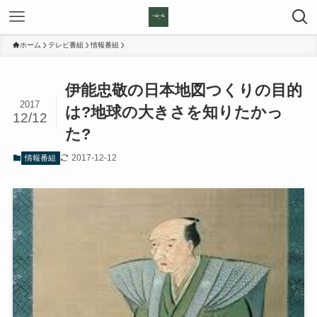
ホーム
テレビ番組
情報番組
伊能忠敬の日本地図つくりの目的
2017
は?地球の大きさを知りたかっ
12/12
た?
2017-12-12
情報番組