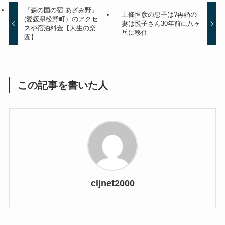
『森の国の宿 あざみ野』
上條恒彦の息子は?再婚の
(愛媛県松野町）のアクセ
妻は悦子さん30年前に八ヶ
スや宿泊料金【人生の楽
岳に移住
園】
この記事を書いた人
cljnet2000