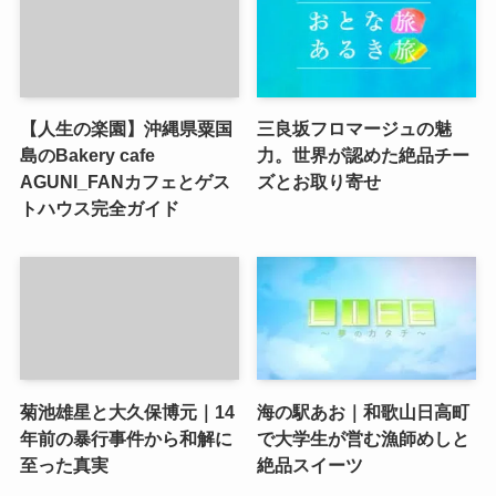
【人生の楽園】沖縄県粟国
三良坂フロマージュの魅
島のBakery cafe
力。世界が認めた絶品チー
AGUNI_FANカフェとゲス
ズとお取り寄せ
トハウス完全ガイド
菊池雄星と大久保博元｜14
海の駅あお｜和歌山日高町
年前の暴行事件から和解に
で大学生が営む漁師めしと
至った真実
絶品スイーツ