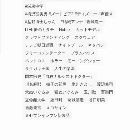
#栄東中学
#梅沢富美男 #ズートピア2 #ディズニー #声優 #
#盆栽博士ちゃん
#結城アンナ #岩城滉一
LIFE夢のカタチ
Netflix
カットモデル
クラウドファンディング
スクウェア
テレビ朝日退職
ナイトプール
ネタバレ
フリーコメンテーター
ブラムハウス
ペットロス
ホラー
モーニングショー
ラクガキ王国
人生の楽園
岡本宗史「自称ナルシストドクター」
川名麻耶
徹子の部屋
氷川きよし
渡辺修司
犬ぬいぐるみ
猫ぬいぐるみ
玉川徹
百樂門
立命館大学
羅臼町
葛城酒造
谷口明美
過激発言
＃コサキン
＃セブンイレブン新製品