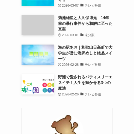
2026-03-07
テレビ番組
菊池雄星と大久保博元｜14年
前の暴行事件から和解に至った
真実
2026-03-01
未分類
海の駅あお｜和歌山日高町で大
学生が営む漁師めしと絶品スイ
ーツ
2026-02-28
テレビ番組
野洲で愛されるパティスリーエ
スイチ！人生を輝かせる3つの
魔法
2026-02-26
テレビ番組