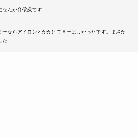
になんか弁償嫌です
うせならアイロンとかかけて直せばよかったです。まさか
した。