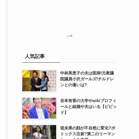
-->
人気記事
中林美恵子の夫は医師!元衆議
院議員小沢ガールズ!チルドレ
ンとの違いは?
谷本有香の大学やwikiプロフィ
ールと結婚や夫はいる【ビビッ
ド】
堤未果の顔が不自然に変化?ボ
トックス注射?第二のリーマン