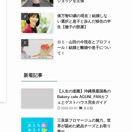
ショックを主張
俵万智63歳の現在｜結婚しな
い選択と息子と歩んだ移住の半
生【徹子の部屋】
ロミ・山田の今現在とプロフィ
ール！結婚と離婚や息子につい
て！
新着記事
【人生の楽園】沖縄県粟国島の
Bakery cafe AGUNI_FANカフ
ェとゲストハウス完全ガイド
2026-03-07
未分類
三良坂フロマージュの魅力。世
界が認めた絶品チーズとお取り
寄せ