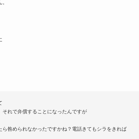
ん。
に
て
。それで弁償することになったんですが
たら咎められなかったですかね？電話きてもシラをきれば