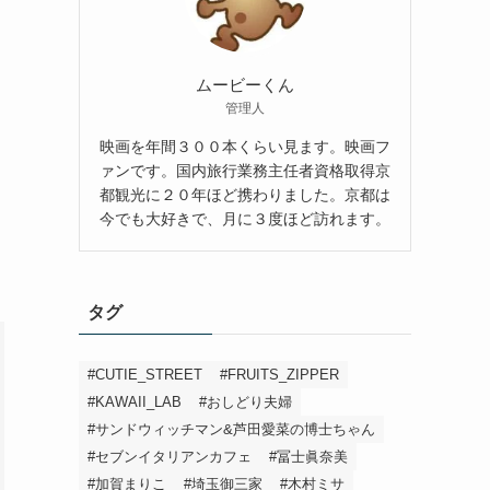
ムービーくん
管理人
映画を年間３００本くらい見ます。映画フ
ァンです。国内旅行業務主任者資格取得京
都観光に２０年ほど携わりました。京都は
今でも大好きで、月に３度ほど訪れます。
タグ
#CUTIE_STREET
#FRUITS_ZIPPER
#KAWAII_LAB
#おしどり夫婦
#サンドウィッチマン&芦田愛菜の博士ちゃん
#セブンイタリアンカフェ
#冨士眞奈美
#加賀まりこ
#埼玉御三家
#木村ミサ