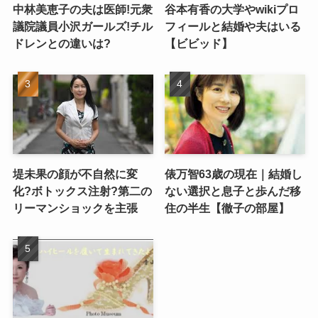
中林美恵子の夫は医師!元衆
谷本有香の大学やwikiプロ
議院議員小沢ガールズ!チル
フィールと結婚や夫はいる
ドレンとの違いは?
【ビビッド】
堤未果の顔が不自然に変
俵万智63歳の現在｜結婚し
化?ボトックス注射?第二の
ない選択と息子と歩んだ移
リーマンショックを主張
住の半生【徹子の部屋】