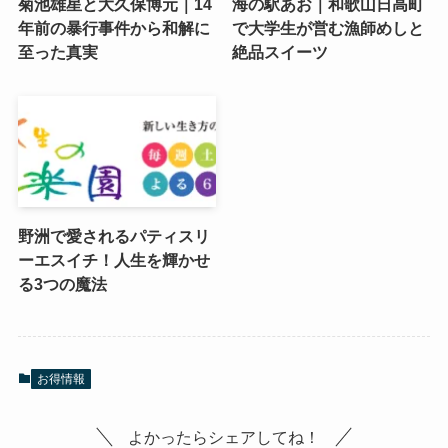
菊池雄星と大久保博元｜14
海の駅あお｜和歌山日高町
年前の暴行事件から和解に
で大学生が営む漁師めしと
至った真実
絶品スイーツ
野洲で愛されるパティスリ
ーエスイチ！人生を輝かせ
る3つの魔法
お得情報
よかったらシェアしてね！