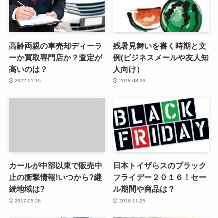
高齢両親の車売却ディーラ
残暑見舞いを書く時期と文
ーか買取専門店か？査定が
例(ビジネスメールや友人知
高いのは？
人向け）
2022-01-19
2018-08-29
カールが中部以東で販売中
日本トイザらスのブラック
止の衝撃情報!いつから?継
フライデー２０１６！セー
続地域は?
ル期間や商品は？
2017-05-26
2016-11-25