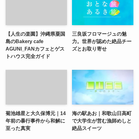
【人生の楽園】沖縄県粟国
三良坂フロマージュの魅
島のBakery cafe
力。世界が認めた絶品チー
AGUNI_FANカフェとゲス
ズとお取り寄せ
トハウス完全ガイド
菊池雄星と大久保博元｜14
海の駅あお｜和歌山日高町
年前の暴行事件から和解に
で大学生が営む漁師めしと
至った真実
絶品スイーツ