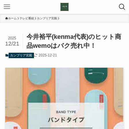
ホーム
テレビ番組
カンブリア宮殿
今井裕平(kenma代表)のヒット商
2025
12/21
品wemoはバク売れ中！
2025-12-21
カンブリア宮殿