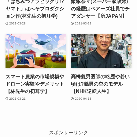
「はちみつアラビックリ!?
飯塚奈々(スーパー家政婦)
ヤマト」はへそプロダクシ
の経歴はベアーズ社員でチ
ョン作(林先生の初耳学)
アダンサー【所JAPAN】
2021-03-28
2021-03-22
スマート農業の市場規模や
高橋義男医師の略歴や若い
ドローン実験やデメリット
頃は?義男の空のモデル
【林先生の初耳学】
【NHK逆転人生】
2021-03-21
2020-04-13
スポンサーリンク