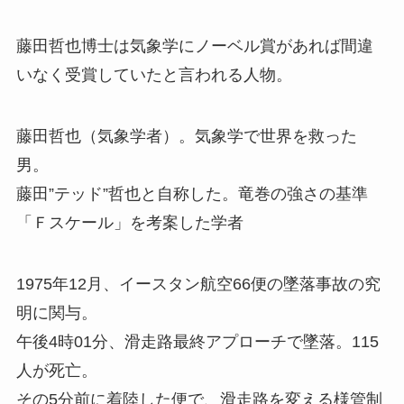
藤田哲也博士は気象学にノーベル賞があれば間違
いなく受賞していたと言われる人物。
藤田哲也（気象学者）。気象学で世界を救った
男。
藤田”テッド”哲也と自称した。竜巻の強さの基準
「Ｆスケール」を考案した学者
1975年12月、イースタン航空66便の墜落事故の究
明に関与。
午後4時01分、滑走路最終アプローチで墜落。115
人が死亡。
その5分前に着陸した便で、滑走路を変える様管制