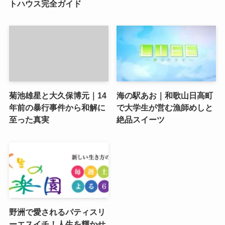
トハウス完全ガイド
菊池雄星と大久保博元｜14
海の駅あお｜和歌山日高町
年前の暴行事件から和解に
で大学生が営む漁師めしと
至った真実
絶品スイーツ
野洲で愛されるパティスリ
ーエスイチ！人生を輝かせ