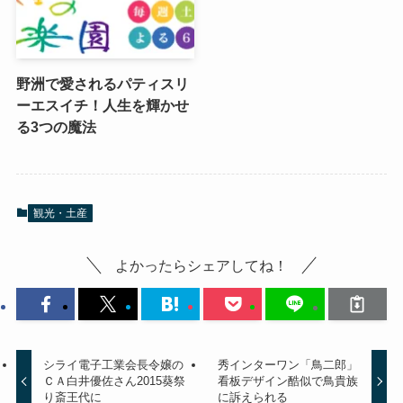
野洲で愛されるパティスリ
ーエスイチ！人生を輝かせ
る3つの魔法
観光・土産
よかったらシェアしてね！
シライ電子工業会長令嬢の
秀インターワン「鳥二郎」
ＣＡ白井優佐さん2015葵祭
看板デザイン酷似で鳥貴族
り斎王代に
に訴えられる