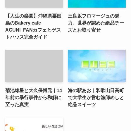
【人生の楽園】沖縄県粟国
三良坂フロマージュの魅
島のBakery cafe
力。世界が認めた絶品チー
AGUNI_FANカフェとゲス
ズとお取り寄せ
トハウス完全ガイド
菊池雄星と大久保博元｜14
海の駅あお｜和歌山日高町
年前の暴行事件から和解に
で大学生が営む漁師めしと
至った真実
絶品スイーツ