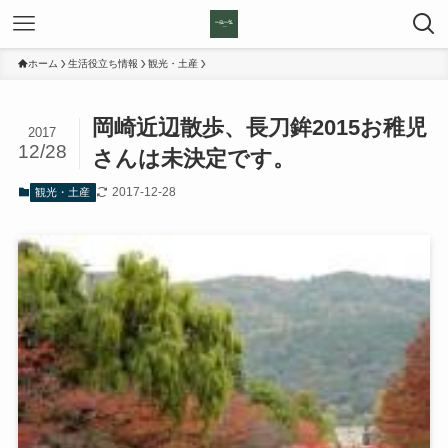
ホーム
生活役立ち情報
観光・土産
岡崎近辺散歩、長刀鉾2015お稚児
2017
12/28
さんは未決定です。
2017-12-28
観光・土産