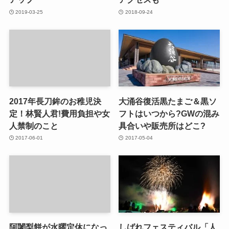
2019-03-25
2018-09-24
2017年長刀鉾のお稚児決
大涌谷復活黒たまご＆黒ソ
定！林賢人君!費用負担や女
フトはいつから?GWの混み
人禁制のこと
具合いや販売所はどこ?
2017-06-01
2017-05-04
阿闍梨餅が水曜定休になっ
しばれフェスティバル「人