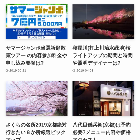
サマージャンボ当選祈願散
寝屋川(打上川治水緑地)桜
策ツアー の内容参加料金や
ライトアップの期間と時間
申し込み要領は?
や照明デザイナーは?
2019-06-21
2019-04-03
さくらの名所2019京都絶対
八代目儀兵衛(京都)は予約
行きたい８か所厳選ピック
必要?メニュー内容や価格
アップ
アクセスも