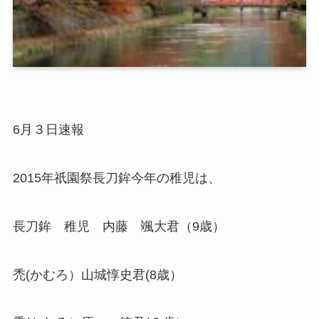
6月３日速報
2015年祇園祭長刀鉾今年の稚児は、
長刀鉾 稚児 内藤 颯大君（9歳）
禿(かむろ）山城惇史君(8歳）