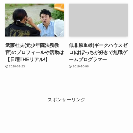
武藤杜夫(元少年院法務教
似非原重雄(ギークハウスゼ
官)のプロフィールや活動は
ロ)はぼっちが好きで無職ゲ
【日曜THEリアル!】
ームプログラマー
2020-02-23
2019-10-06
スポンサーリンク