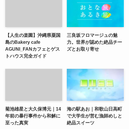
【人生の楽園】沖縄県粟国
三良坂フロマージュの魅
島のBakery cafe
力。世界が認めた絶品チー
AGUNI_FANカフェとゲス
ズとお取り寄せ
トハウス完全ガイド
菊池雄星と大久保博元｜14
海の駅あお｜和歌山日高町
年前の暴行事件から和解に
で大学生が営む漁師めしと
至った真実
絶品スイーツ