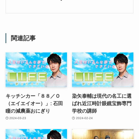
関連記事
キッチンカー「８８／Ｏ
染矢泰輔は現代の名工に選
（エイエイオー）」: 石田
ばれ近江時計眼鏡宝飾専門
瞳の減農薬おにぎり
学校の講師
2024-03-23
2024-02-24