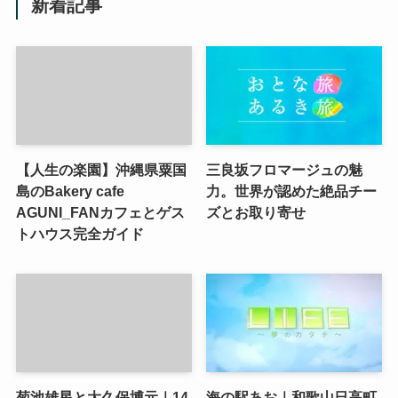
新着記事
【人生の楽園】沖縄県粟国
三良坂フロマージュの魅
島のBakery cafe
力。世界が認めた絶品チー
AGUNI_FANカフェとゲス
ズとお取り寄せ
トハウス完全ガイド
菊池雄星と大久保博元｜14
海の駅あお｜和歌山日高町