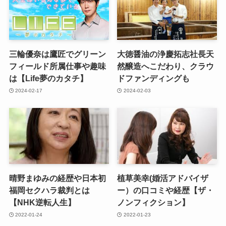
三輪優奈は鷹匠でグリーン
大徳醤油の浄慶拓志社長天
フィールド所属仕事や趣味
然醸造へこだわり、クラウ
は【Life夢のカタチ】
ドファンディングも
2024-02-17
2024-02-03
晴野まゆみの経歴や日本初
植草美幸(婚活アドバイザ
福岡セクハラ裁判とは
ー）の口コミや経歴【ザ・
【NHK逆転人生】
ノンフィクション】
2022-01-24
2022-01-23