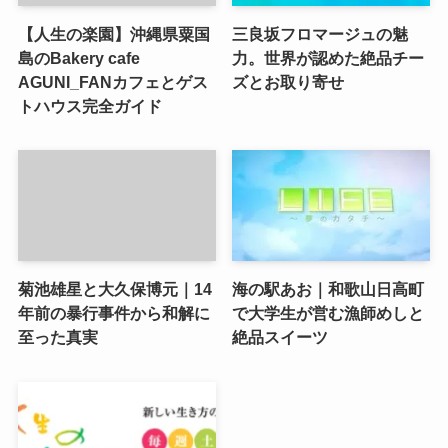
【人生の楽園】沖縄県粟国
三良坂フロマージュの魅
島のBakery cafe
力。世界が認めた絶品チー
AGUNI_FANカフェとゲス
ズとお取り寄せ
トハウス完全ガイド
菊池雄星と大久保博元｜14
海の駅あお｜和歌山日高町
年前の暴行事件から和解に
で大学生が営む漁師めしと
至った真実
絶品スイーツ