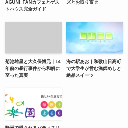
AGUNI_FANカフェとゲス
ズとお取り寄せ
トハウス完全ガイド
菊池雄星と大久保博元｜14
海の駅あお｜和歌山日高町
年前の暴行事件から和解に
で大学生が営む漁師めしと
至った真実
絶品スイーツ
野洲で愛されるパティスリ