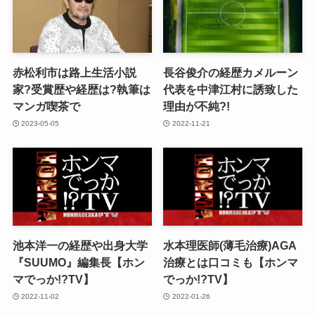
赤松利市は路上生活小説
長谷俊介の経歴カメルーン
家?受賞歴や経歴は?執筆は
代表を中津江村に誘致した
マンガ喫茶で
理由が不純?!
2023-05-05
2022-11-21
池本洋一の経歴や出身大学
水本理医師(薄毛治療)AGA
『SUUMO』編集長【ホン
治療とは口コミも【ホンマ
マでっか!?TV】
でっか!?TV】
2022-11-02
2022-01-26