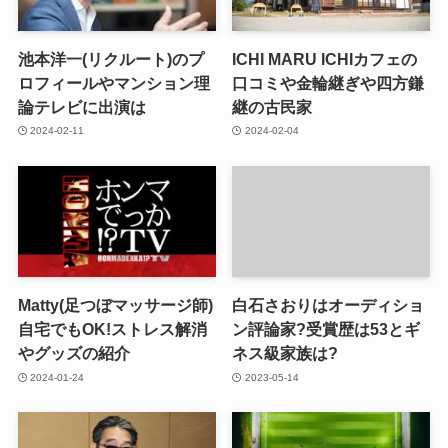
池本洋一(リクルート)のプ
ICHI MARU ICHIカフェの
ロフィールやマンション理
口コミや金輪継ぎや四方鎌
論テレビに出演は
継の古民家
2024-02-11
2024-02-04
Matty(足つぼマッサージ師)
白石さおりはオーディショ
自宅でもOK!ストレス解消
ン評論家?受賞歴は53とギ
やグッズの紹介
ネス級家族は?
2024-01-24
2023-05-14