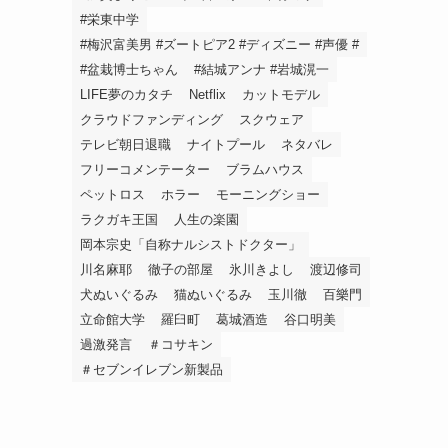
#栄東中学
#梅沢富美男 #ズートピア2 #ディズニー #声優 #
#盆栽博士ちゃん
#結城アンナ #岩城滉一
LIFE夢のカタチ
Netflix
カットモデル
クラウドファンディング
スクウェア
テレビ朝日退職
ナイトプール
ネタバレ
フリーコメンテーター
ブラムハウス
ペットロス
ホラー
モーニングショー
ラクガキ王国
人生の楽園
岡本宗史「自称ナルシストドクター」
川名麻耶
徹子の部屋
氷川きよし
渡辺修司
犬ぬいぐるみ
猫ぬいぐるみ
玉川徹
百樂門
立命館大学
羅臼町
葛城酒造
谷口明美
過激発言
＃コサキン
＃セブンイレブン新製品