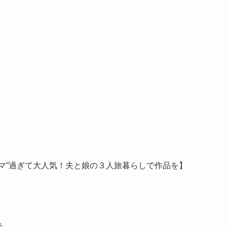
マ
”過ぎ
て大人
気！夫
と娘の
３人旅
暮らし
で作品
を】
う。