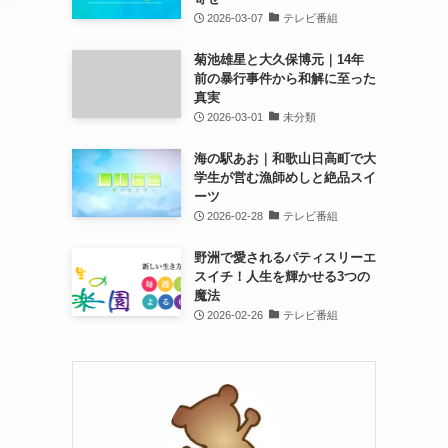
2026-03-07
テレビ番組
菊池雄星と大久保博元｜14年
前の暴行事件から和解に至った
真実
2026-03-01
未分類
海の駅あお｜和歌山日高町で大
学生が営む漁師めしと絶品スイ
ーツ
2026-02-28
テレビ番組
野洲で愛されるパティスリーエ
スイチ！人生を輝かせる3つの
魔法
2026-02-26
テレビ番組