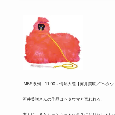
MBS系列 11:00～情熱大
陸【河
井美咲
／“ヘ
タウ
河井美咲さんの作品はヘタウマと言われる。
本人によるともっともっとヘタ？になりたいとい