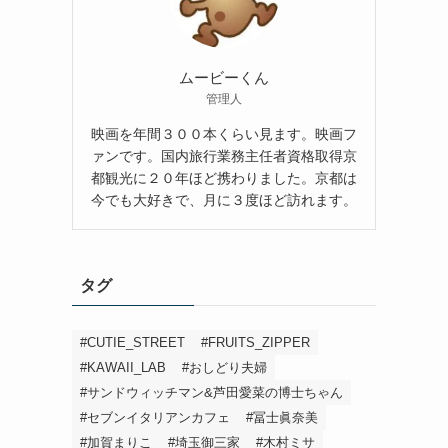
ムービーくん
管理人
映画を年間３００本くらい見ます。映画フ
ァンです。国内旅行業務主任者資格取得京
都観光に２０年ほど携わりました。京都は
今でも大好きで、月に３度ほど訪れます。
タグ
#CUTIE_STREET
#FRUITS_ZIPPER
#KAWAII_LAB
#おしどり夫婦
#サンドウィッチマン&芦田愛菜の博士ちゃん
#セブンイタリアンカフェ
#冨士眞奈美
#加賀まりこ
#埼玉御三家
#木村ミサ