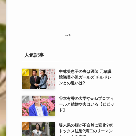
-->
人気記事
中林美恵子の夫は医師!元衆議
院議員小沢ガールズ!チルドレ
ンとの違いは?
谷本有香の大学やwikiプロフィ
ールと結婚や夫はいる【ビビッ
ド】
堤未果の顔が不自然に変化?ボ
トックス注射?第二のリーマン