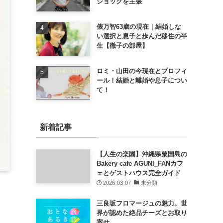
ショックを主張
俵万智63歳の現在｜結婚しな
い選択と息子と歩んだ移住の半
生【徹子の部屋】
ロミ・山田の今現在とプロフィ
ール！結婚と離婚や息子につい
て！
新着記事
【人生の楽園】沖縄県粟国島の
Bakery cafe AGUNI_FANカフ
ェとゲストハウス完全ガイド
2026-03-07
未分類
三良坂フロマージュの魅力。世
界が認めた絶品チーズとお取り
寄せ