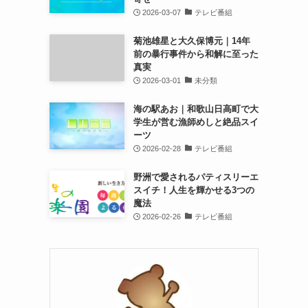
2026-03-07
テレビ番組
菊池雄星と大久保博元｜14年
前の暴行事件から和解に至った
真実
2026-03-01
未分類
海の駅あお｜和歌山日高町で大
学生が営む漁師めしと絶品スイ
ーツ
2026-02-28
テレビ番組
野洲で愛されるパティスリーエ
スイチ！人生を輝かせる3つの
魔法
2026-02-26
テレビ番組