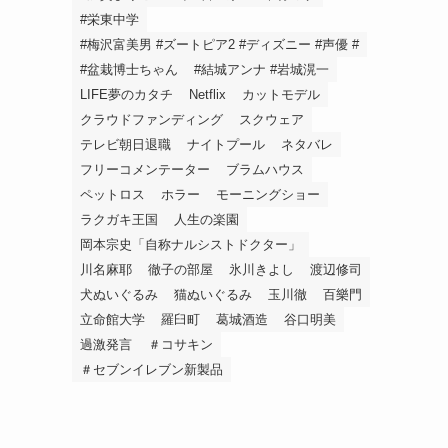
#栄東中学
#梅沢富美男 #ズートピア2 #ディズニー #声優 #
#盆栽博士ちゃん
#結城アンナ #岩城滉一
LIFE夢のカタチ
Netflix
カットモデル
クラウドファンディング
スクウェア
テレビ朝日退職
ナイトプール
ネタバレ
フリーコメンテーター
ブラムハウス
ペットロス
ホラー
モーニングショー
ラクガキ王国
人生の楽園
岡本宗史「自称ナルシストドクター」
川名麻耶
徹子の部屋
氷川きよし
渡辺修司
犬ぬいぐるみ
猫ぬいぐるみ
玉川徹
百樂門
立命館大学
羅臼町
葛城酒造
谷口明美
過激発言
＃コサキン
＃セブンイレブン新製品