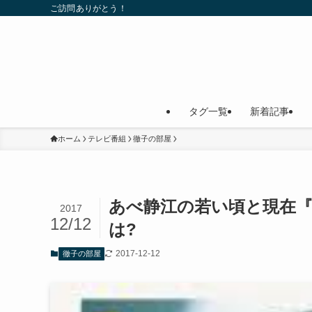
ご訪問ありがとう！
タグ一覧
新着記事
ホーム
テレビ番組
徹子の部屋
あべ静江の若い頃と現在
2017
12/12
は?
2017-12-12
徹子の部屋