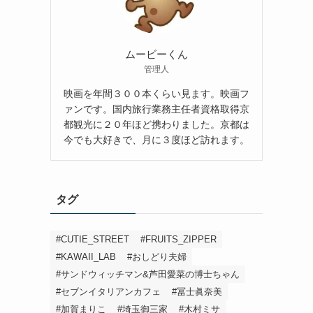
ムービーくん
管理人
映画を年間３００本くらい見ます。映画フ
ァンです。国内旅行業務主任者資格取得京
都観光に２０年ほど携わりました。京都は
今でも大好きで、月に３度ほど訪れます。
タグ
#CUTIE_STREET
#FRUITS_ZIPPER
#KAWAII_LAB
#おしどり夫婦
#サンドウィッチマン&芦田愛菜の博士ちゃん
#セブンイタリアンカフェ
#冨士眞奈美
#加賀まりこ
#埼玉御三家
#木村ミサ