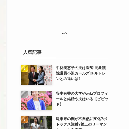
-->
人気記事
中林美恵子の夫は医師!元衆議
院議員小沢ガールズ!チルドレ
ンとの違いは?
谷本有香の大学やwikiプロフィ
ールと結婚や夫はいる【ビビッ
ド】
堤未果の顔が不自然に変化?ボ
トックス注射?第二のリーマン