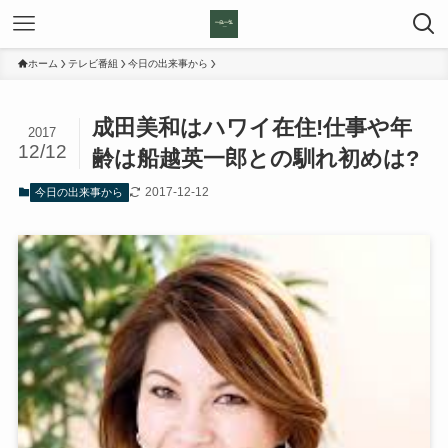
ホーム
テレビ番組
今日の出来事から
成田美和はハワイ在住!仕事や年
2017
12/12
齢は船越英一郎との馴れ初めは?
2017-12-12
今日の出来事から