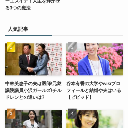
ーエスイチ！人生を輝かせ
る3つの魔法
人気記事
中林美恵子の夫は医師!元衆
谷本有香の大学やwikiプロ
議院議員小沢ガールズ!チル
フィールと結婚や夫はいる
ドレンとの違いは?
【ビビッド】