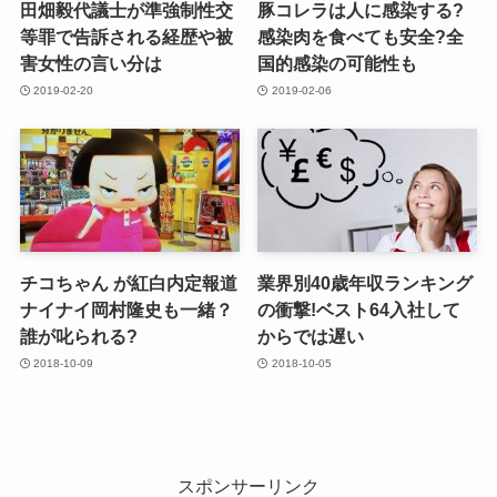
田畑毅代議士が準強制性交
豚コレラは人に感染する?
等罪で告訴される経歴や被
感染肉を食べても安全?全
害女性の言い分は
国的感染の可能性も
2019-02-20
2019-02-06
チコちゃん が紅白内定報道
業界別40歳年収ランキング
ナイナイ岡村隆史も一緒？
の衝撃!ベスト64入社して
誰が叱られる?
からでは遅い
2018-10-09
2018-10-05
スポンサーリンク