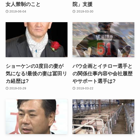
女人禁制のこと
院」支援
2019-06-04
2019-03-30
ショーケンの3度目の妻が
バウ企画とイチロー選手と
気になる!最後の妻は冨田リ
の関係仕事内容や会社履歴
カ経歴は?
やサポート選手は?
2019-03-29
2019-03-22