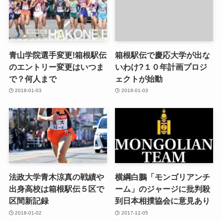
青山学院選手変更!箱根駅伝
箱根駅伝で慶応大学が出な
のエントリー変更はいつま
いわけ?１０年計画プロジ
で？何人まで
ェクトが始動
2018-01-03
2018-01-03
法政大学青木涼真の戦績や
横綱白鵬「モンゴリアンチ
出身高校は箱根駅伝５区で
ーム」のジャージに批判殺
区間新記録
到日本相撲協会に意見あり
2018-01-02
2017-12-05