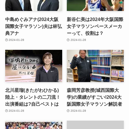
中島めぐみアナ(2024大阪
新谷仁美は2024年大阪国際
国際女子マラソン)夫は林弘
女子マラソンペースメーカ
典アナ
ーって、役割は？
2024-01-28
2024-01-28
北川星瑠(きたがわひかる)
森岡芳彦教授(城西国際大
陸上・タレントの二刀流！
学)の業績がすごい!2024大
出演番組は?自己ベストは
阪国際女子マラソン解説者
2024-01-28
2024-01-28