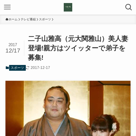
ホーム
テレビ番組
スポーツ
二子山雅高（元大関雅山）美人妻
2017
登場!親方はツイッターで弟子を
12/17
募集!
2017-12-17
スポーツ