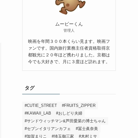
ムービーくん
管理人
映画を年間３００本くらい見ます。映画フ
ァンです。国内旅行業務主任者資格取得京
都観光に２０年ほど携わりました。京都は
今でも大好きで、月に３度ほど訪れます。
タグ
#CUTIE_STREET
#FRUITS_ZIPPER
#KAWAII_LAB
#おしどり夫婦
#サンドウィッチマン&芦田愛菜の博士ちゃん
#セブンイタリアンカフェ
#冨士眞奈美
#加賀まりこ
#埼玉御三家
#木村ミサ