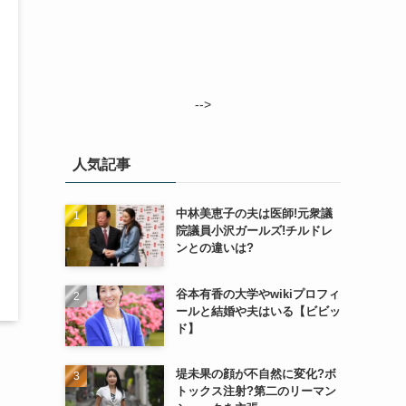
-->
人気記事
中林美恵子の夫は医師!元衆議
院議員小沢ガールズ!チルドレ
ンとの違いは?
谷本有香の大学やwikiプロフィ
ールと結婚や夫はいる【ビビッ
ド】
堤未果の顔が不自然に変化?ボ
トックス注射?第二のリーマン