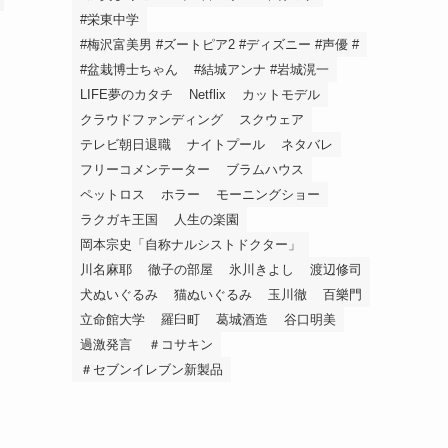
#栄東中学
#梅沢富美男 #ズートピア2 #ディズニー #声優 #
#盆栽博士ちゃん
#結城アンナ #岩城滉一
LIFE夢のカタチ
Netflix
カットモデル
クラウドファンディング
スクウェア
テレビ朝日退職
ナイトプール
ネタバレ
フリーコメンテーター
ブラムハウス
ペットロス
ホラー
モーニングショー
ラクガキ王国
人生の楽園
岡本宗史「自称ナルシストドクター」
川名麻耶
徹子の部屋
氷川きよし
渡辺修司
犬ぬいぐるみ
猫ぬいぐるみ
玉川徹
百樂門
立命館大学
羅臼町
葛城酒造
谷口明美
過激発言
＃コサキン
＃セブンイレブン新製品