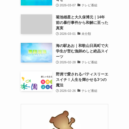
2026-03-07
テレビ番組
菊池雄星と大久保博元｜14年
前の暴行事件から和解に至った
真実
2026-03-01
未分類
海の駅あお｜和歌山日高町で大
学生が営む漁師めしと絶品スイ
ーツ
2026-02-28
テレビ番組
野洲で愛されるパティスリーエ
スイチ！人生を輝かせる3つの
魔法
2026-02-26
テレビ番組