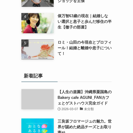
ショックを主張
俵万智63歳の現在｜結婚しな
い選択と息子と歩んだ移住の半
生【徹子の部屋】
ロミ・山田の今現在とプロフィ
ール！結婚と離婚や息子につい
て！
新着記事
【人生の楽園】沖縄県粟国島の
Bakery cafe AGUNI_FANカフ
ェとゲストハウス完全ガイド
2026-03-07
未分類
三良坂フロマージュの魅力。世
界が認めた絶品チーズとお取り
寄せ