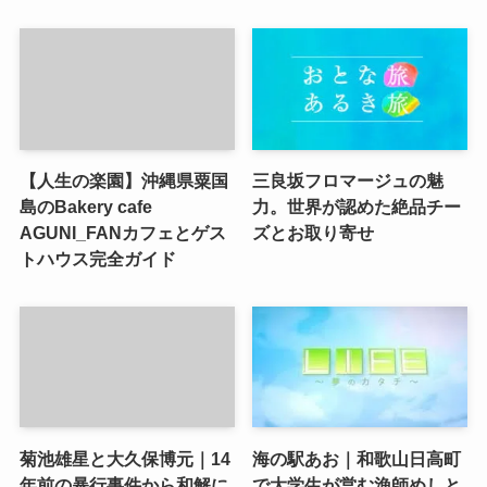
【人生の楽園】沖縄県粟国
三良坂フロマージュの魅
島のBakery cafe
力。世界が認めた絶品チー
AGUNI_FANカフェとゲス
ズとお取り寄せ
トハウス完全ガイド
菊池雄星と大久保博元｜14
海の駅あお｜和歌山日高町
年前の暴行事件から和解に
で大学生が営む漁師めしと