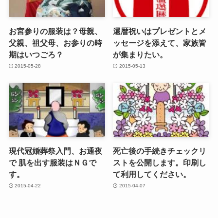
お宮参りの服装は？母親、
還暦祝いはプレゼントとメ
父親、祖父母、お参りの時
ッセージを添えて、家族皆
期はいつごろ？
が集まりたい。
2015-05-28
2015-05-13
現代冠婚葬祭入門、お通夜
死亡後の手続きチェックリ
で 肌を出す服装はＮＧで
ストを公開します。印刷し
す。
て利用してください。
2015-04-22
2015-04-07