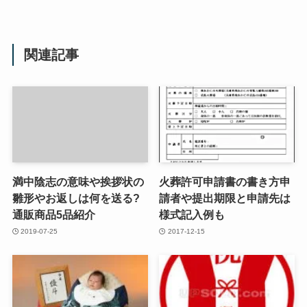
関連記事
満中陰志の意味や挨拶状の
火葬許可申請書の書き方申
雛形やお返しは何を送る?
請者や提出期限と申請先は
通販商品5品紹介
様式記入例も
2019-07-25
2017-12-15