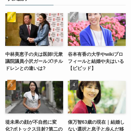
中林美恵子の夫は医師!元衆
谷本有香の大学やwikiプロ
議院議員小沢ガールズ!チル
フィールと結婚や夫はいる
ドレンとの違いは?
【ビビッド】
堤未果の顔が不自然に変
俵万智63歳の現在｜結婚し
化?ボトックス注射?第二の
ない選択と息子と歩んだ移