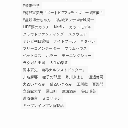
#栄東中学
#梅沢富美男 #ズートピア2 #ディズニー #声優 #
#盆栽博士ちゃん
#結城アンナ #岩城滉一
LIFE夢のカタチ
Netflix
カットモデル
クラウドファンディング
スクウェア
テレビ朝日退職
ナイトプール
ネタバレ
フリーコメンテーター
ブラムハウス
ペットロス
ホラー
モーニングショー
う
ラクガキ王国
人生の楽園
岡本宗史「自称ナルシストドクター」
川名麻耶
徹子の部屋
氷川きよし
渡辺修司
犬ぬいぐるみ
猫ぬいぐるみ
玉川徹
百樂門
立命館大学
羅臼町
葛城酒造
谷口明美
過激発言
＃コサキン
＃セブンイレブン新製品