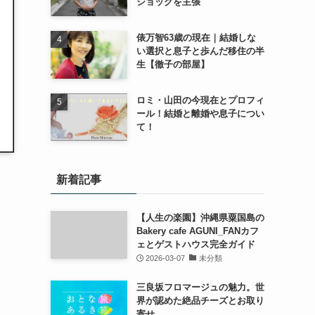
ショックを主張
俵万智63歳の現在｜結婚しな
い選択と息子と歩んだ移住の半
生【徹子の部屋】
ロミ・山田の今現在とプロフィ
ール！結婚と離婚や息子につい
て！
新着記事
【人生の楽園】沖縄県粟国島の
Bakery cafe AGUNI_FANカフ
ェとゲストハウス完全ガイド
2026-03-07
未分類
三良坂フロマージュの魅力。世
界が認めた絶品チーズとお取り
寄せ