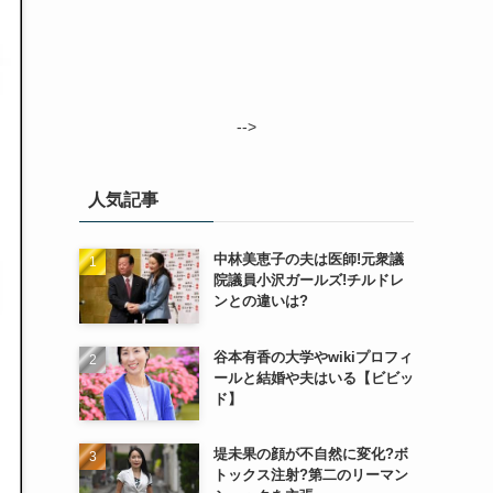
-->
人気記事
中林美恵子の夫は医師!元衆議
院議員小沢ガールズ!チルドレ
ンとの違いは?
谷本有香の大学やwikiプロフィ
ールと結婚や夫はいる【ビビッ
ド】
堤未果の顔が不自然に変化?ボ
トックス注射?第二のリーマン