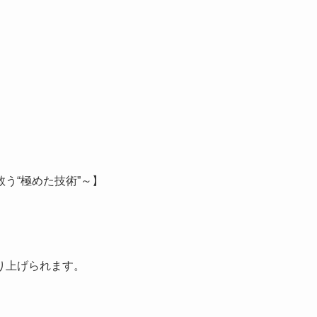
救う
“極め
た技術
”～】
り上げられます。