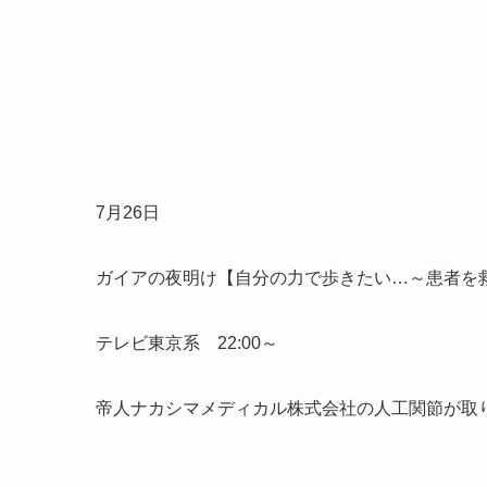
7月26日
ガイア
の夜明
け【自
分の力
で歩き
たい…
～患者
を
テレビ東京系 22:00～
帝人ナカシマメディカル株式会社の人工関節が取