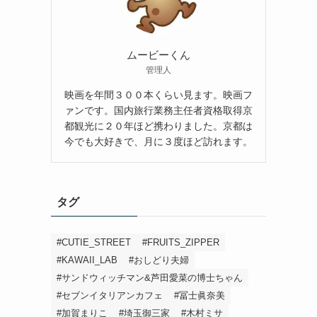
ムービーくん
管理人
映画を年間３００本くらい見ます。映画フ
ァンです。国内旅行業務主任者資格取得京
都観光に２０年ほど携わりました。京都は
今でも大好きで、月に３度ほど訪れます。
タグ
#CUTIE_STREET
#FRUITS_ZIPPER
#KAWAII_LAB
#おしどり夫婦
#サンドウィッチマン&芦田愛菜の博士ちゃん
#セブンイタリアンカフェ
#冨士眞奈美
#加賀まりこ
#埼玉御三家
#木村ミサ