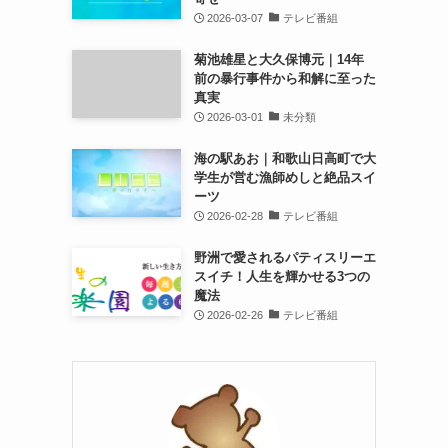
2026-03-07
テレビ番組
菊池雄星と大久保博元｜14年
前の暴行事件から和解に至った
真実
2026-03-01
未分類
海の駅あお｜和歌山日高町で大
学生が営む漁師めしと絶品スイ
ーツ
2026-02-28
テレビ番組
野洲で愛されるパティスリーエ
スイチ！人生を輝かせる3つの
魔法
2026-02-26
テレビ番組