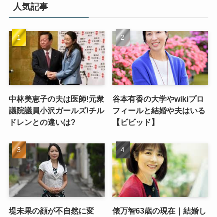
人気記事
中林美恵子の夫は医師!元衆
谷本有香の大学やwikiプロ
議院議員小沢ガールズ!チル
フィールと結婚や夫はいる
ドレンとの違いは?
【ビビッド】
堤未果の顔が不自然に変
俵万智63歳の現在｜結婚し