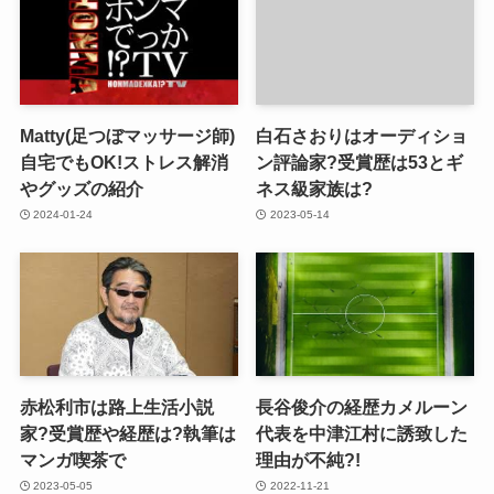
Matty(足つぼマッサージ師)
白石さおりはオーディショ
自宅でもOK!ストレス解消
ン評論家?受賞歴は53とギ
やグッズの紹介
ネス級家族は?
2024-01-24
2023-05-14
赤松利市は路上生活小説
長谷俊介の経歴カメルーン
家?受賞歴や経歴は?執筆は
代表を中津江村に誘致した
マンガ喫茶で
理由が不純?!
2023-05-05
2022-11-21