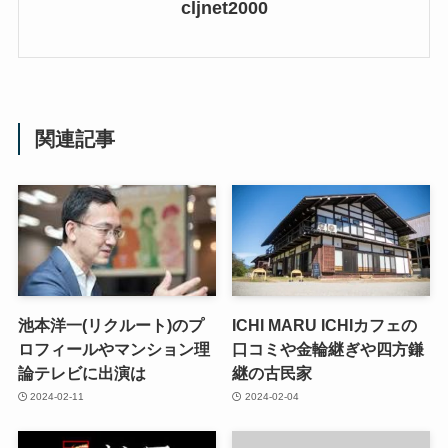
cljnet2000
関連記事
池本洋一(リクルート)のプ
ICHI MARU ICHIカフェの
ロフィールやマンション理
口コミや金輪継ぎや四方鎌
論テレビに出演は
継の古民家
2024-02-11
2024-02-04