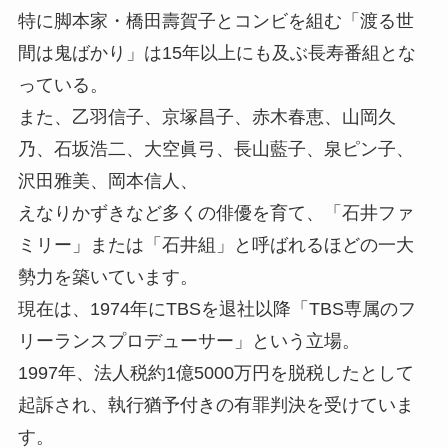
特に脚本家・橋田壽賀子とコンビを組む「渡る世
間は鬼ばかり」は15年以上にも及ぶ長寿番組とな
っている。
また、乙羽信子、京塚昌子、赤木春恵、山岡久
乃、石坂浩二、大空眞弓、長山藍子、泉ピン子、
沢田雅美、岡本信人、
えなりかずきなど多くの俳優を育て、「石井ファ
ミリー」または「石井組」と呼ばれるほどの一大
勢力を築いています。
現在は、1974年にTBSを退社以降「TBS専属のフ
リーランスプロデューサー」という立場。
1997年、法人税約1億5000万円を脱税したとして
起訴され、執行猶予付きの有罪判決を受けていま
す。