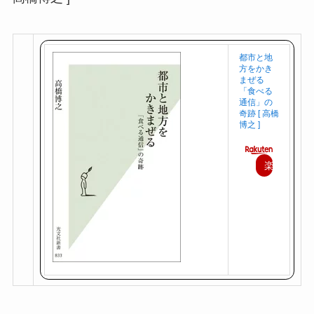
都市と地
方をかき
まぜる
「食べる
通信」の
奇跡 [ 高橋
博之 ]
楽
天
で
購
入