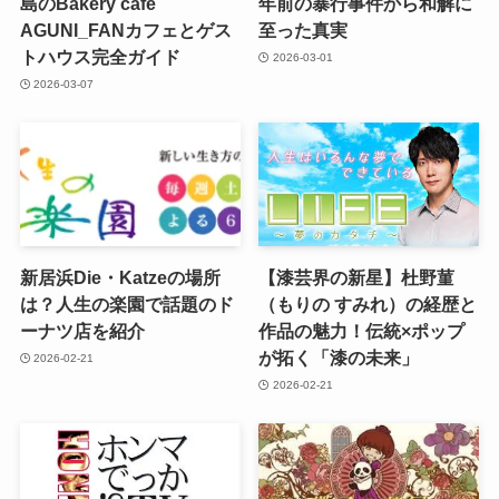
島のBakery cafe
年前の暴行事件から和解に
AGUNI_FANカフェとゲス
至った真実
トハウス完全ガイド
2026-03-01
2026-03-07
新居浜Die・Katzeの場所
【漆芸界の新星】杜野菫
は？人生の楽園で話題のド
（もりの すみれ）の経歴と
ーナツ店を紹介
作品の魅力！伝統×ポップ
が拓く「漆の未来」
2026-02-21
2026-02-21