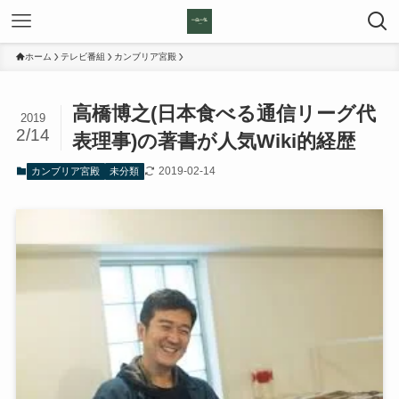
ホーム
テレビ番組
カンブリア宮殿
高橋博之(日本食べる通信リーグ代
2019
2/14
表理事)の著書が人気Wiki的経歴
2019-02-14
カンブリア宮殿
未分類