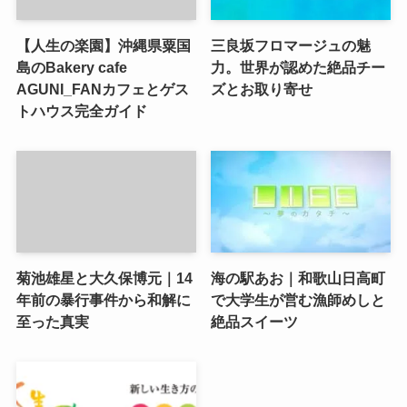
【人生の楽園】沖縄県粟国
三良坂フロマージュの魅
島のBakery cafe
力。世界が認めた絶品チー
AGUNI_FANカフェとゲス
ズとお取り寄せ
トハウス完全ガイド
菊池雄星と大久保博元｜14
海の駅あお｜和歌山日高町
年前の暴行事件から和解に
で大学生が営む漁師めしと
至った真実
絶品スイーツ