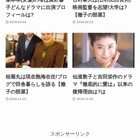
子どんなドラマに出演プロ
映画監督を志望!大学は?
フィールは?
【徹子の部屋】
2019-03-04
2019-02-22
桂菊丸は現在熱海在住!ブロ
仙道敦子と吉田栄作のドラ
グで田舎暮らしを語る【徹
マ『徹底的に愛は』以来の
子の部屋】
復帰理由は?は
2018-11-12
2018-11-02
スポンサーリンク