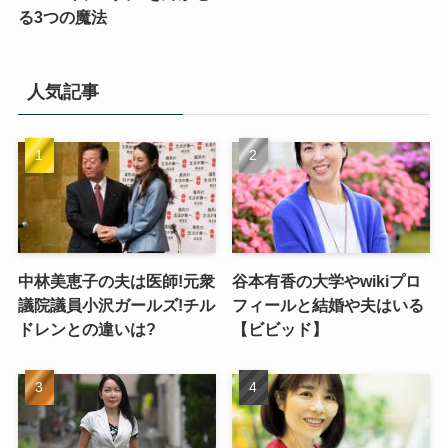
る3つの魔法
人気記事
中林美恵子の夫は医師!元衆
谷本有香の大学やwikiプロ
議院議員小沢ガールズ!チル
フィールと結婚や夫はいる
ドレンとの違いは?
【ビビッド】