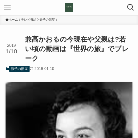
ホーム
テレビ番組
徹子の部屋
兼高かおるの今現在や父親は?若
2019
い頃の動画は『世界の旅』でブレ
1/10
ーク
2019-01-10
徹子の部屋