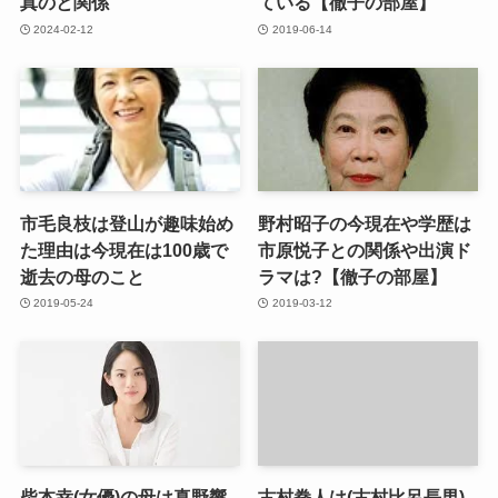
真のと関係
ている【徹子の部屋】
2024-02-12
2019-06-14
市毛良枝は登山が趣味始め
野村昭子の今現在や学歴は
た理由は今現在は100歳で
市原悦子との関係や出演ド
逝去の母のこと
ラマは?【徹子の部屋】
2019-05-24
2019-03-12
柴本幸(女優)の母は真野響
古村拳人は(古村比呂長男)