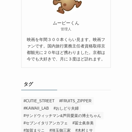
ムービーくん
管理人
映画を年間３００本くらい見ます。映画フ
ァンです。国内旅行業務主任者資格取得京
都観光に２０年ほど携わりました。京都は
今でも大好きで、月に３度ほど訪れます。
タグ
#CUTIE_STREET
#FRUITS_ZIPPER
#KAWAII_LAB
#おしどり夫婦
#サンドウィッチマン&芦田愛菜の博士ちゃん
#セブンイタリアンカフェ
#冨士眞奈美
#加賀まりこ
#埼玉御三家
#木村ミサ