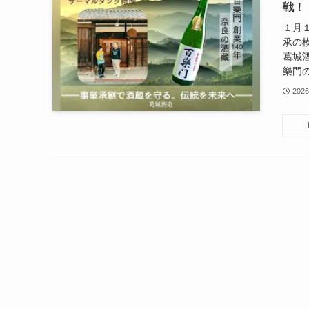
戦！
１月
承の
葛城
樂門の
2026