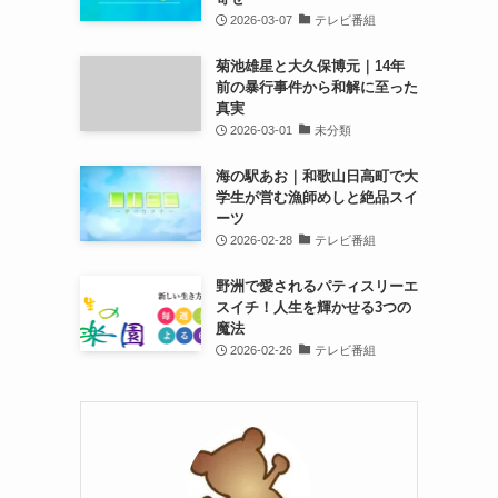
2026-03-07
テレビ番組
菊池雄星と大久保博元｜14年
前の暴行事件から和解に至った
真実
2026-03-01
未分類
海の駅あお｜和歌山日高町で大
学生が営む漁師めしと絶品スイ
ーツ
2026-02-28
テレビ番組
野洲で愛されるパティスリーエ
スイチ！人生を輝かせる3つの
魔法
2026-02-26
テレビ番組