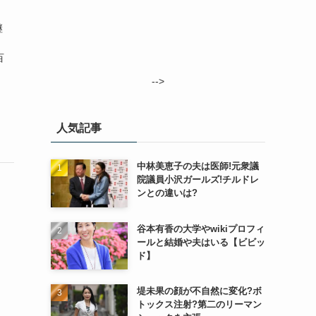
継
・
百
-->
人気記事
中林美恵子の夫は医師!元衆議
院議員小沢ガールズ!チルドレ
ンとの違いは?
谷本有香の大学やwikiプロフィ
ールと結婚や夫はいる【ビビッ
ド】
堤未果の顔が不自然に変化?ボ
トックス注射?第二のリーマン