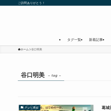
ご訪問ありがとう！
タグ一覧
新着記事
ホーム
谷口明美
谷口明美
– tag –
葛城
テレビ番組