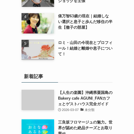
ショックを主張
俵万智63歳の現在｜結婚しな
い選択と息子と歩んだ移住の半
生【徹子の部屋】
ロミ・山田の今現在とプロフィ
ール！結婚と離婚や息子につい
て！
新着記事
【人生の楽園】沖縄県粟国島の
Bakery cafe AGUNI_FANカフ
ェとゲストハウス完全ガイド
2026-03-07
未分類
三良坂フロマージュの魅力。世
界が認めた絶品チーズとお取り
寄せ