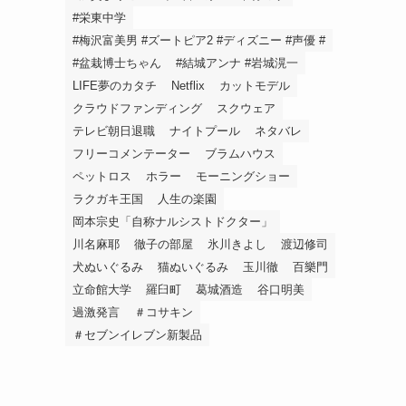
#栄東中学
#梅沢富美男 #ズートピア2 #ディズニー #声優 #
#盆栽博士ちゃん
#結城アンナ #岩城滉一
LIFE夢のカタチ
Netflix
カットモデル
クラウドファンディング
スクウェア
テレビ朝日退職
ナイトプール
ネタバレ
フリーコメンテーター
ブラムハウス
ペットロス
ホラー
モーニングショー
ラクガキ王国
人生の楽園
岡本宗史「自称ナルシストドクター」
川名麻耶
徹子の部屋
氷川きよし
渡辺修司
犬ぬいぐるみ
猫ぬいぐるみ
玉川徹
百樂門
立命館大学
羅臼町
葛城酒造
谷口明美
過激発言
＃コサキン
＃セブンイレブン新製品